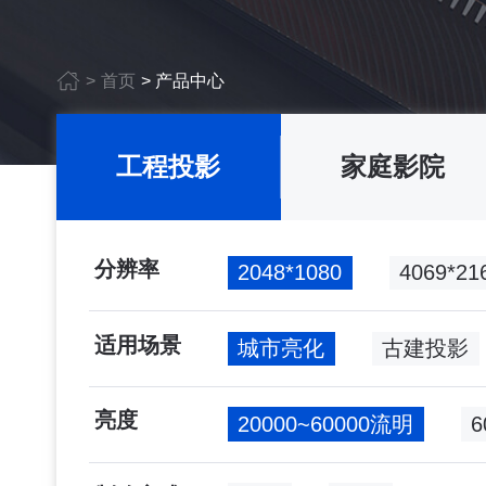
>
首页
>
产品中心
工程投影
家庭影院
分辨率
2048*1080
4069*
适用场景
城市亮化
古建投影
亮度
20000~60000流明