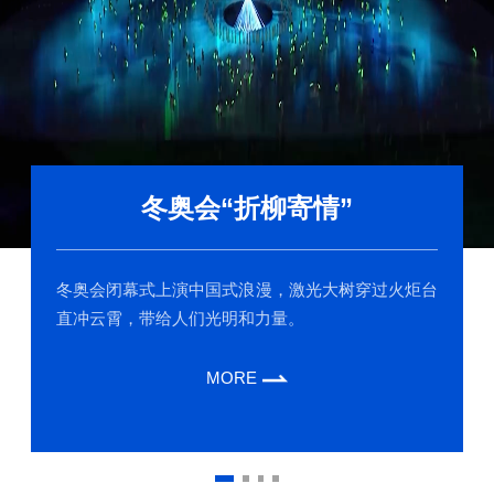
冬奥会“折柳寄情”
冬奥会闭幕式上演中国式浪漫，激光大树穿过火炬台
直冲云霄，带给人们光明和力量。
MORE