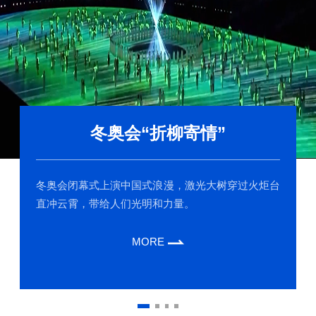
冬奥会“折柳寄情”
冬奥会闭幕式上演中国式浪漫，激光大树穿过火炬台
直冲云霄，带给人们光明和力量。
MORE