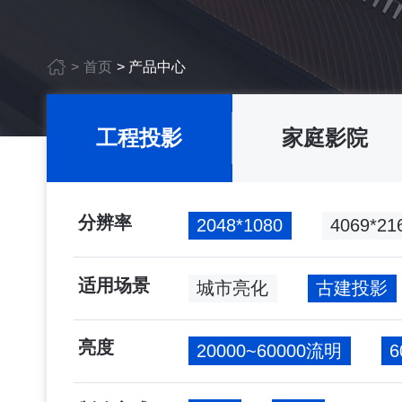
>
首页
>
产品中心
工程投影
家庭影院
分辨率
2048*1080
4069*
适用场景
城市亮化
古建投影
亮度
20000~60000流明