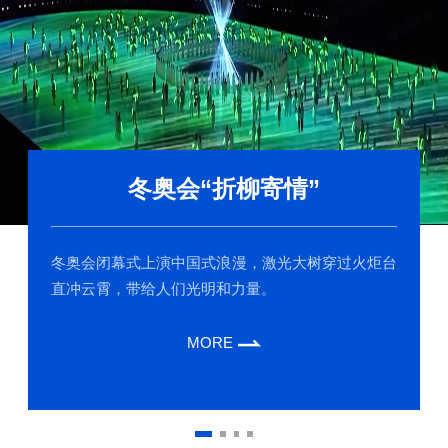
冬奥会“折柳寄情”
冬奥会闭幕式上演中国式浪漫，激光大树穿过火炬台
直冲云霄，带给人们光明和力量。
MORE