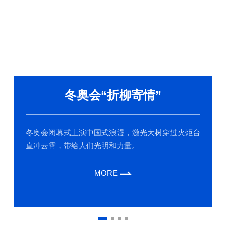
冬奥会“折柳寄情”
冬奥会闭幕式上演中国式浪漫，激光大树穿过火炬台
直冲云霄，带给人们光明和力量。
MORE