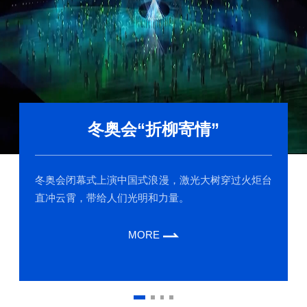
冬奥会“折柳寄情”
冬奥会闭幕式上演中国式浪漫，激光大树穿过火炬台
直冲云霄，带给人们光明和力量。
MORE